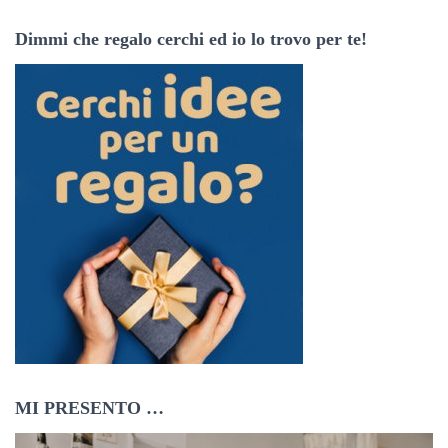
z
Dimmi che regalo cerchi ed io lo trovo per te!
z
o
e
m
a
i
l
MI PRESENTO …