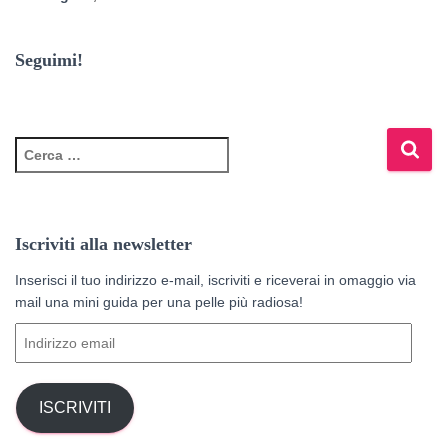
Seguimi!
R
i
c
e
r
Iscriviti alla newsletter
c
a
Inserisci il tuo indirizzo e-mail, iscriviti e riceverai in omaggio via
p
mail una mini guida per una pelle più radiosa!
e
I
r
n
:
d
i
ISCRIVITI
r
i