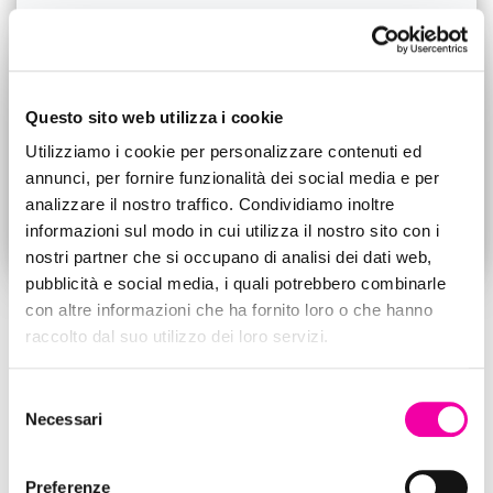
Questo sito web utilizza i cookie
Utilizziamo i cookie per personalizzare contenuti ed
annunci, per fornire funzionalità dei social media e per
analizzare il nostro traffico. Condividiamo inoltre
informazioni sul modo in cui utilizza il nostro sito con i
nostri partner che si occupano di analisi dei dati web,
pubblicità e social media, i quali potrebbero combinarle
con altre informazioni che ha fornito loro o che hanno
WELLNESS
raccolto dal suo utilizzo dei loro servizi.
ALIMENTI ANTI-INFIAMMATORI:
MANGIARE BENE E SENTIRSI
Selezione
Necessari
MEGLIO
del
consenso
Avete mai sentito parlare di alimenti anti-infiammatori? Vi capita
Preferenze
mai di sentirvi stanchi, gonfi o con doloretti che non passano?