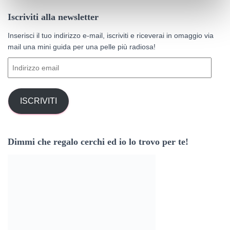
e
b
a
e
r
Iscriviti alla newsletter
o
g
r
c
a
Inserisci il tuo indirizzo e-mail, iscriviti e riceverai in omaggio via
o
r
e
p
mail una mini guida per una pelle più radiosa!
k
a
s
e
I
r
m
t
n
:
d
i
ISCRIVITI
r
i
z
Dimmi che regalo cerchi ed io lo trovo per te!
z
o
e
m
a
i
l