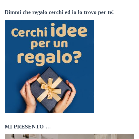
z
Dimmi che regalo cerchi ed io lo trovo per te!
z
o
e
m
a
i
l
MI PRESENTO …