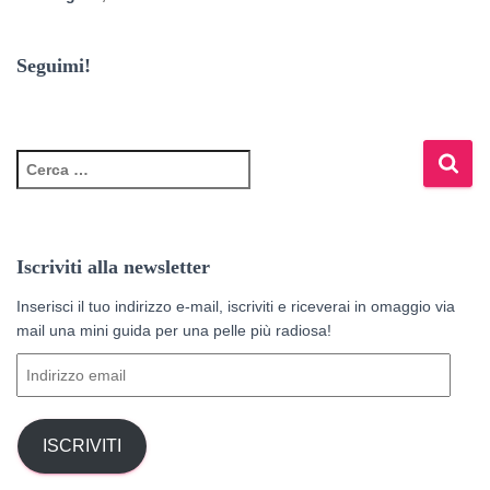
Seguimi!
R
i
c
e
r
Iscriviti alla newsletter
c
a
Inserisci il tuo indirizzo e-mail, iscriviti e riceverai in omaggio via
p
mail una mini guida per una pelle più radiosa!
e
I
r
n
:
d
i
ISCRIVITI
r
i