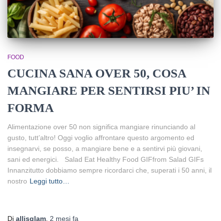
FOOD
CUCINA SANA OVER 50, COSA
MANGIARE PER SENTIRSI PIU’ IN
FORMA
Alimentazione over 50 non significa mangiare rinunciando al
gusto, tutt’altro! Oggi voglio affrontare questo argomento ed
insegnarvi, se posso, a mangiare bene e a sentirvi più giovani,
sani ed energici. Salad Eat Healthy Food GIFfrom Salad GIFs
Innanzitutto dobbiamo sempre ricordarci che, superati i 50 anni, il
nostro
Leggi tutto…
Di
allisglam
,
2 mesi
fa