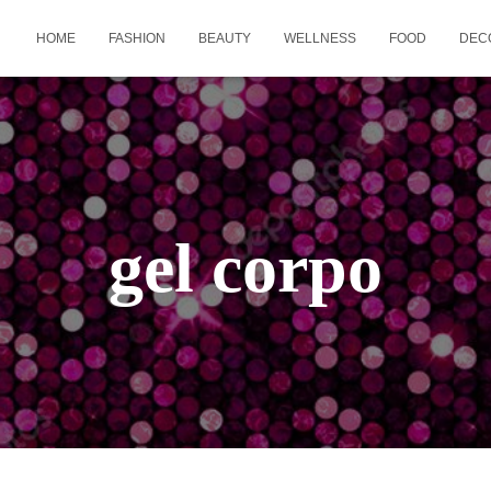
HOME
FASHION
BEAUTY
WELLNESS
FOOD
DEC
gel corpo