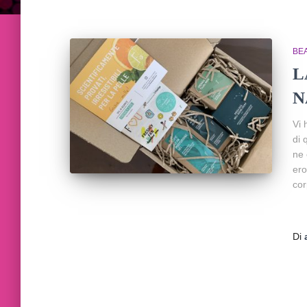
BE
L
N
Vi 
di 
ne 
ero
co
Di