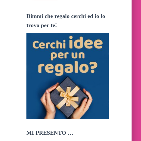
i
z
Dimmi che regalo cerchi ed io lo
z
o
trovo per te!
e
m
a
i
l
MI PRESENTO …