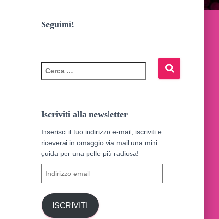
Seguimi!
R
i
c
e
r
Iscriviti alla newsletter
c
a
Inserisci il tuo indirizzo e-mail, iscriviti e
p
riceverai in omaggio via mail una mini
e
guida per una pelle più radiosa!
r
I
:
n
d
i
ISCRIVITI
r