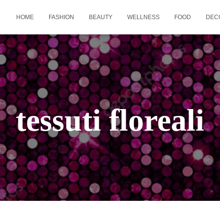
HOME
FASHION
BEAUTY
WELLNESS
FOOD
DEC
tessuti floreali