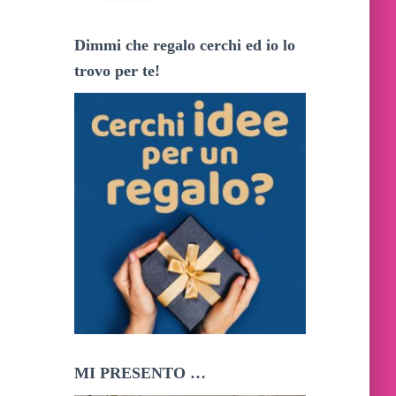
i
z
Dimmi che regalo cerchi ed io lo
z
o
trovo per te!
e
m
a
i
l
MI PRESENTO …