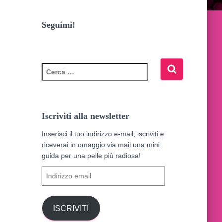
Seguimi!
R
i
c
e
r
Iscriviti alla newsletter
c
a
Inserisci il tuo indirizzo e-mail, iscriviti e
p
riceverai in omaggio via mail una mini
e
guida per una pelle più radiosa!
r
I
:
n
d
i
ISCRIVITI
r