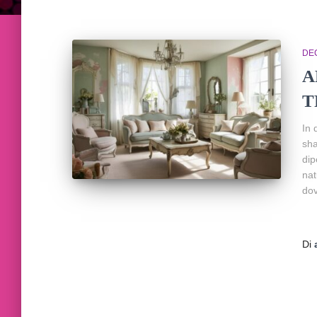
DE
A
T
In 
sha
dip
nat
dov
Di