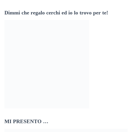
z
Dimmi che regalo cerchi ed io lo trovo per te!
z
o
e
m
a
i
l
MI PRESENTO …