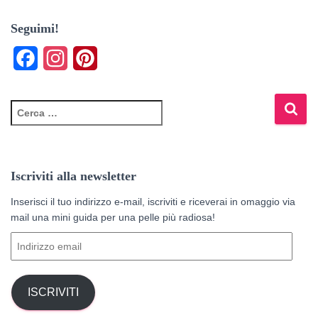
Seguimi!
F
I
P
a
n
i
c
s
n
R
i
e
t
t
c
e
b
a
e
r
Iscriviti alla newsletter
o
g
r
c
a
Inserisci il tuo indirizzo e-mail, iscriviti e riceverai in omaggio via
o
r
e
p
mail una mini guida per una pelle più radiosa!
k
a
s
e
I
r
m
t
n
:
d
i
ISCRIVITI
r
i