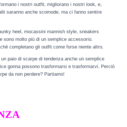
formano i nostri outfit, migliorano i nostri look, e,
alti saranno anche scomode, ma ci fanno sentire
 chunky heel, mocassini mannish style, sneakers
e sono molto più di un semplice accessorio.
hè completano gli outfit come forse niente altro.
e un paio di scarpe di tendenza anche un semplice
ice gonna possono trasformarsi e trasformarvi. Perciò
carpe da non perdere? Partiamo!
ENZA