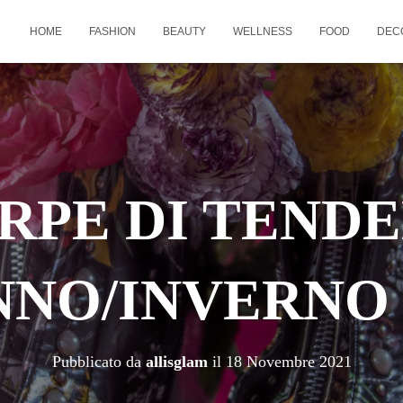
HOME
FASHION
BEAUTY
WELLNESS
FOOD
DEC
RPE DI TEND
NO/INVERNO 2
Pubblicato da
allisglam
il
18 Novembre 2021