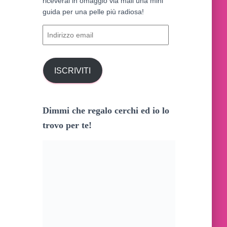
riceverai in omaggio via mail una mini
k
a
s
e
guida per una pelle più radiosa!
r
m
t
I
:
n
d
i
ISCRIVITI
r
i
z
z
Dimmi che regalo cerchi ed io lo
o
trovo per te!
e
m
a
i
l