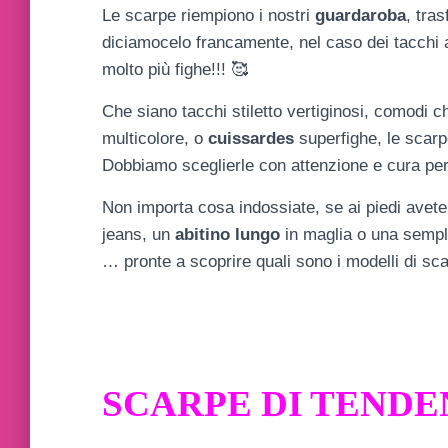
Le scarpe riempiono i nostri
guardaroba
, tras
diciamocelo francamente, nel caso dei tacchi 
molto più fighe!!!
🥰
Che siano tacchi stiletto vertiginosi, comodi
multicolore, o
cuissardes
superfighe, le scarp
Dobbiamo sceglierle con attenzione e cura perc
Non importa cosa indossiate, se ai piedi avet
jeans, un
abitino lungo
in maglia o una sempl
… pronte a scoprire quali sono i modelli di s
SCARPE DI TEND