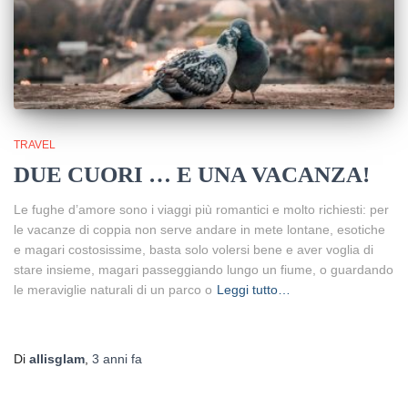
TRAVEL
DUE CUORI … E UNA VACANZA!
Le fughe d’amore sono i viaggi più romantici e molto richiesti: per
le vacanze di coppia non serve andare in mete lontane, esotiche
e magari costosissime, basta solo volersi bene e aver voglia di
stare insieme, magari passeggiando lungo un fiume, o guardando
le meraviglie naturali di un parco o
Leggi tutto…
Di
allisglam
,
3 anni
fa