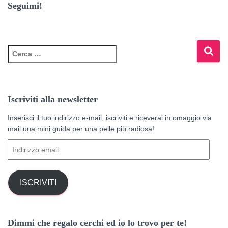
Seguimi!
R
i
c
e
r
Iscriviti alla newsletter
c
a
Inserisci il tuo indirizzo e-mail, iscriviti e riceverai in omaggio via
p
mail una mini guida per una pelle più radiosa!
e
I
r
n
:
d
i
ISCRIVITI
r
i
z
Dimmi che regalo cerchi ed io lo trovo per te!
z