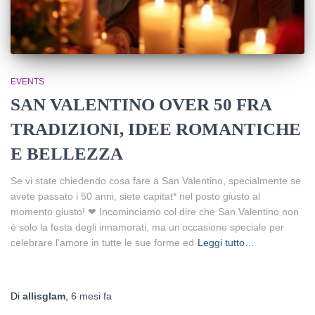
EVENTS
SAN VALENTINO OVER 50 FRA
TRADIZIONI, IDEE ROMANTICHE
E BELLEZZA
Se vi state chiedendo cosa fare a San Valentino, specialmente se
avete passato i 50 anni, siete capitat* nel posto giusto al
momento giusto! ❤ Incominciamo col dire che San Valentino non
è solo la festa degli innamorati, ma un’occasione speciale per
celebrare l’amore in tutte le sue forme ed
Leggi tutto…
Di
allisglam
,
6 mesi
fa