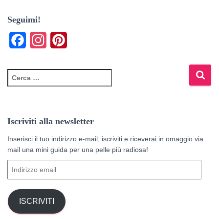
Seguimi!
F
I
P
a
n
i
c
s
n
R
i
e
t
t
c
e
b
a
e
r
Iscriviti alla newsletter
o
g
r
c
a
Inserisci il tuo indirizzo e-mail, iscriviti e riceverai in omaggio via
o
r
e
p
mail una mini guida per una pelle più radiosa!
k
a
s
e
I
r
m
t
n
:
d
i
ISCRIVITI
r
i