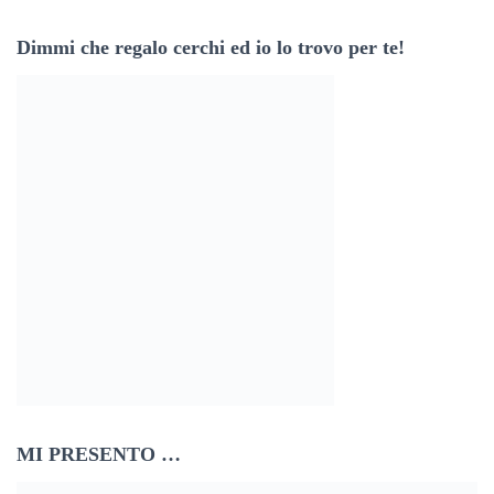
z
Dimmi che regalo cerchi ed io lo trovo per te!
z
o
e
m
a
i
l
MI PRESENTO …