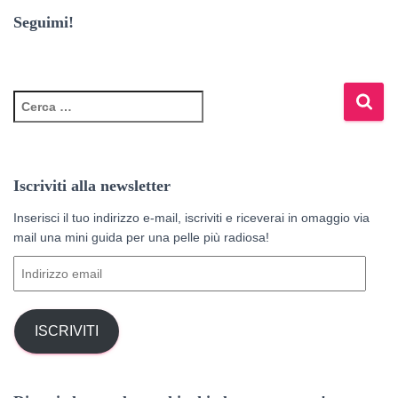
Seguimi!
R
i
c
e
r
Iscriviti alla newsletter
c
a
Inserisci il tuo indirizzo e-mail, iscriviti e riceverai in omaggio via
p
mail una mini guida per una pelle più radiosa!
e
I
r
n
:
d
i
ISCRIVITI
r
i
z