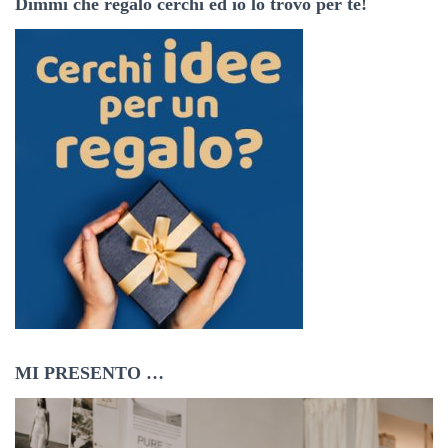
Dimmi che regalo cerchi ed io lo trovo per te!
z
o
e
m
a
i
l
MI PRESENTO …