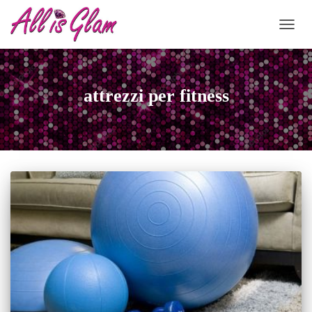
NAVIG
attrezzi per fitness