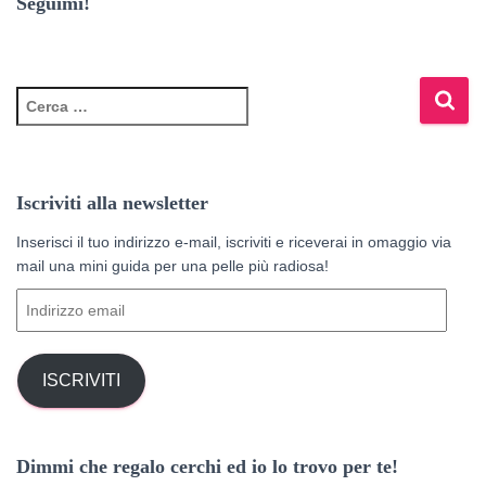
Seguimi!
R
i
c
e
r
Iscriviti alla newsletter
c
a
Inserisci il tuo indirizzo e-mail, iscriviti e riceverai in omaggio via
p
mail una mini guida per una pelle più radiosa!
e
I
r
n
:
d
i
ISCRIVITI
r
i
z
Dimmi che regalo cerchi ed io lo trovo per te!
z