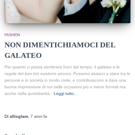
FASHION
NON DIMENTICHIAMOCI DEL
GALATEO
Per quanto ci possa sembrare fuori dal tempo, il galateo e le
regole del bon ton esistono ancora. Possono aiutarci a stare tra le
persone e in società in modo civile, e contribuiscono a dare una
buona impressione di noi nelle occasioni più o meno formali ma
anche nella quotidianità.
Leggi tutto…
Di
allisglam
,
7 anni
fa