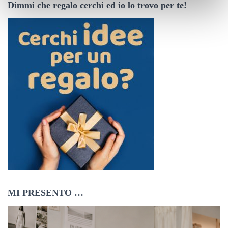
Dimmi che regalo cerchi ed io lo trovo per te!
z
o
e
m
a
i
l
MI PRESENTO …