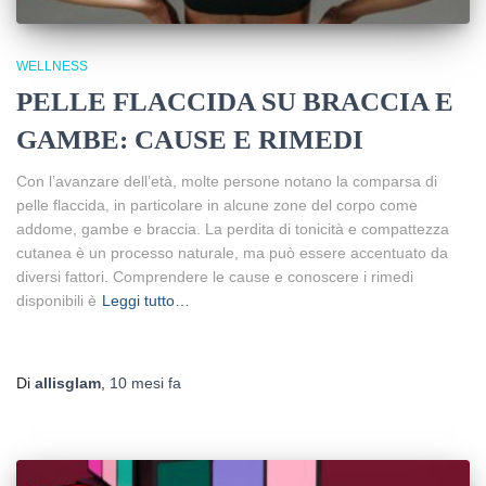
WELLNESS
PELLE FLACCIDA SU BRACCIA E
GAMBE: CAUSE E RIMEDI
Con l’avanzare dell’età, molte persone notano la comparsa di
pelle flaccida, in particolare in alcune zone del corpo come
addome, gambe e braccia. La perdita di tonicità e compattezza
cutanea è un processo naturale, ma può essere accentuato da
diversi fattori. Comprendere le cause e conoscere i rimedi
disponibili è
Leggi tutto…
Di
allisglam
,
10 mesi
fa