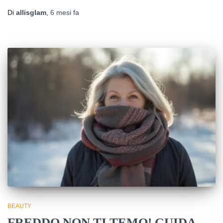
Di
allisglam
,
6 mesi
fa
BEAUTY
FREDDO NON TI TEMO! GUIDA