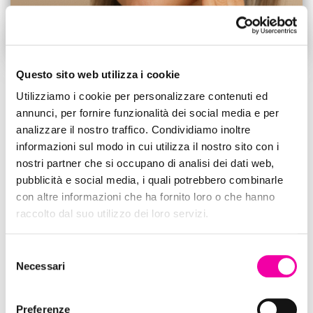
Questo sito web utilizza i cookie
BEAUTY
Utilizziamo i cookie per personalizzare contenuti ed
PELLE OVER 50: COME CAMBIA
annunci, per fornire funzionalità dei social media e per
IL MICROBIOMA
analizzare il nostro traffico. Condividiamo inoltre
informazioni sul modo in cui utilizza il nostro sito con i
L’argomento del mio nuovo articolo è il microbioma cutaneo, che
nostri partner che si occupano di analisi dei dati web,
a molti di voi dirà poco o nulla. Negli ultimi anni la parola
pubblicità e social media, i quali potrebbero combinarle
microbioma è diventata un trend non solo in nutrizione, ma anche
con altre informazioni che ha fornito loro o che hanno
in cosmetica. Rupaulsdragrace What GIFfrom Rupaulsdragrace
raccolto dal suo utilizzo dei loro servizi.
GIFs Si parla del “mondo invisibile” che vive
Leggi tutto…
Selezione
Necessari
Di
allisglam
,
11 mesi
fa
del
consenso
Paginazione
1
2
…
12
SUCCESSIVI
Preferenze