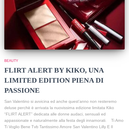
BEAUTY
FLIRT ALERT BY KIKO, UNA
LIMITED EDITION PIENA DI
PASSIONE
San Valentino si avvicina ed anche quest’anno non resteremo
deluse perchè è arrivata la nuovissima edizione limitata Kiko
“FLIRT ALERT” dedicata alle donne audaci, sensuali ed
appassionate e naturalmente alla festa degli innamorati. Ti Amo
Ti Voglio Bene Tvb Tantissimo Amore San Valentino Lilly E Il