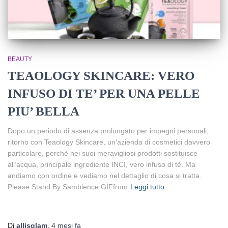
BEAUTY
TEAOLOGY SKINCARE: VERO
INFUSO DI TE’ PER UNA PELLE
PIU’ BELLA
Dopo un periodo di assenza prolungato per impegni personali,
ritorno con Teaology Skincare, un’azienda di cosmetici davvero
particolare, perchè nei suoi meravigliosi prodotti sostituisce
all’acqua, principale ingrediente INCI, vero infuso di tè. Ma
andiamo con ordine e vediamo nel dettaglio di cosa si tratta.
Please Stand By Sambience GIFfrom
Leggi tutto…
Di
allisglam
,
4 mesi
fa