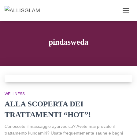
NAVIG
pindasweda
WELLNESS
ALLA SCOPERTA DEI
TRATTAMENTI “HOT”!
Conoscete il massaggio ayurvedico? Avete mai provato il
trattamento kundamiri? Usate frequentemente saune e bagni