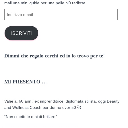
p
mail una mini guida per una pelle più radiosa!
e
I
r
n
:
d
i
ISCRIVITI
r
i
z
Dimmi che regalo cerchi ed io lo trovo per te!
z
o
e
m
a
MI PRESENTO …
i
l
Valeria, 60 anni, ex imprenditrice, diplomata stilista, oggi Beauty
and Wellness Coach per donne over 50
🥰
“Non smettete mai di brillare”
_________________________________