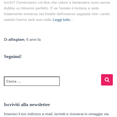
turchi? Cominciamo col dire che calore e benessere sono senza
dubbio un binomio perfetto. E se l’estate è lontana e siete
tristemente immerse nel freddo dell’inverno sappiate che i centri
estetici hanno tanti assi nella
Leggi tutto…
Di
allisglam
,
6 anni
fa
Seguimi!
R
i
c
e
r
Iscriviti alla newsletter
c
a
Inserisci il tuo indirizzo e-mail, iscriviti e riceverai in omaggio via