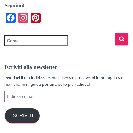
Seguimi!
F
I
P
a
n
i
c
s
n
R
i
e
t
t
c
e
b
a
e
r
Iscriviti alla newsletter
o
g
r
c
a
Inserisci il tuo indirizzo e-mail, iscriviti e riceverai in omaggio via
o
r
e
p
mail una mini guida per una pelle più radiosa!
k
a
s
e
I
r
m
t
n
:
d
i
ISCRIVITI
r
i
z