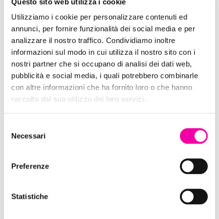
Questo sito web utilizza i cookie
Utilizziamo i cookie per personalizzare contenuti ed
annunci, per fornire funzionalità dei social media e per
analizzare il nostro traffico. Condividiamo inoltre
Edreams
informazioni sul modo in cui utilizza il nostro sito con i
nostri partner che si occupano di analisi dei dati web,
pubblicità e social media, i quali potrebbero combinarle
con altre informazioni che ha fornito loro o che hanno
raccolto dal suo utilizzo dei loro servizi.
Selezione
Necessari
del
consenso
Preferenze
Statistiche
Oslo Skin Lab