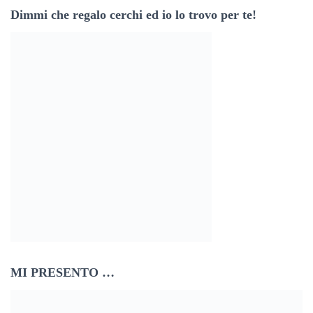
Dimmi che regalo cerchi ed io lo trovo per te!
z
o
e
m
a
i
l
MI PRESENTO …