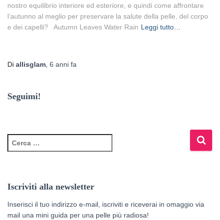
nostro equilibrio interiore ed esteriore, e quindi come affrontare
l’autunno al meglio per preservare la salute della pelle, del corpo
e dei capelli? Autumn Leaves Water Rain
Leggi tutto…
Di
allisglam
,
6 anni
fa
Seguimi!
R
i
c
e
r
Iscriviti alla newsletter
c
a
Inserisci il tuo indirizzo e-mail, iscriviti e riceverai in omaggio via
p
mail una mini guida per una pelle più radiosa!