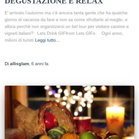
DEGUSTAZIONE E RELAX
E’ arrivato l’autunno ma c’è ancora tanta gente che ha qualche
giorno di vacanza da fare e non sa come sfruttarlo al meglio, e
allora perchè non organizzarsi un bel tour per visitare cantine e
vigneti italiani? Lets Drink GIFfrom Lets GIFs Ogni anno,
milioni di turisti
Leggi tutto…
Di
allisglam
,
6 anni
fa