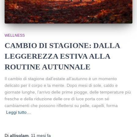
WELLNESS
CAMBIO DI STAGIONE: DALLA
LEGGEREZZA ESTIVA ALLA
ROUTINE AUTUNNALE
Il cambio di stagione dall’estate all’autunno è un momento
delicato per il corpo e la mente. Dopo mesi di sole, caldo e
giornate lunghe, l’arrivo delle prime piogge, delle temperature più
fresche e della riduzione delle ore di luce porta con sé
cambiamenti che possono riflettersi su pelle, capelli, forma
Leggi tutto…
Di
allisglam
,
11 mesi
fa