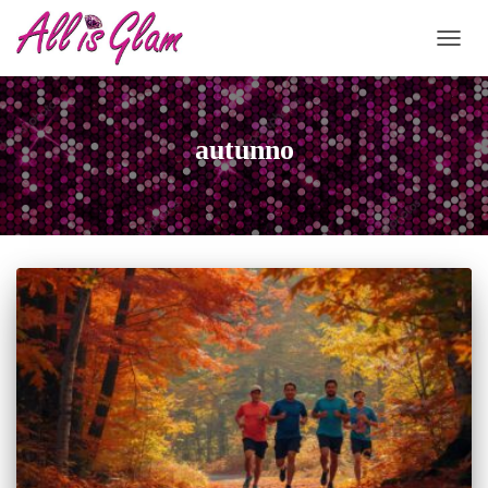
NAVIG
autunno