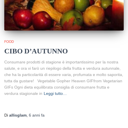
FOOD
CIBO D’AUTUNNO
Consumare prodotti di stagione è importantissimo per la nostra
salute, e ora vi farò un riepilogo della frutta e verdura autunnale,
che ha la particolarità di essere varia, profumata e molto saporita,
tutta da gustare! Vegetable Gopher Heaven GIFfrom Vegetarian
GIFs Ogni dieta equilibrata consiglia di consumare frutta e
verdura stagionale in
Leggi tutto…
Di
allisglam
,
6 anni
fa