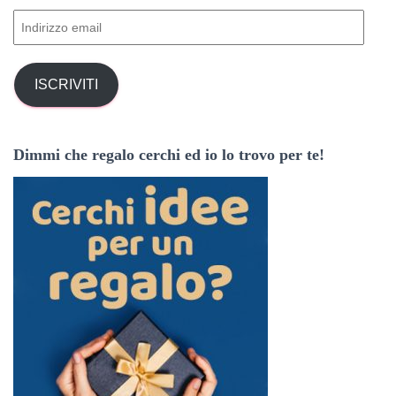
e
I
r
n
:
d
i
ISCRIVITI
r
i
z
Dimmi che regalo cerchi ed io lo trovo per te!
z
o
e
m
a
i
l