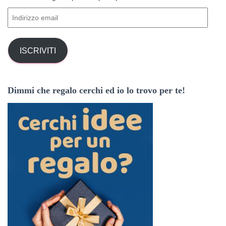
e
I
r
n
:
d
i
ISCRIVITI
r
i
z
Dimmi che regalo cerchi ed io lo trovo per te!
z
o
e
m
a
i
l