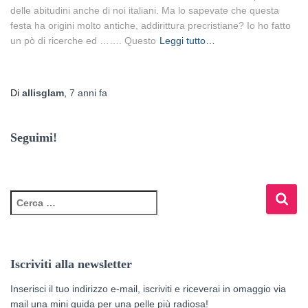
delle abitudini anche di noi italiani. Ma lo sapevate che questa
festa ha origini molto antiche, addirittura precristiane? Io ho fatto
un pò di ricerche ed ……. Questo
Leggi tutto…
Di
allisglam
,
7 anni
fa
Seguimi!
R
i
c
e
r
Iscriviti alla newsletter
c
a
Inserisci il tuo indirizzo e-mail, iscriviti e riceverai in omaggio via
p
mail una mini guida per una pelle più radiosa!