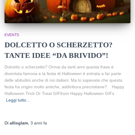
EVENTS
DOLCETTO O SCHERZETTO?
TANTE IDEE “DA BRIVIDO”!
Dolcetto o scherzetto? Ormai da tanti anni questa frase è
diventata famosa e la festa di Halloween è entrata a far parte
delle abitudini anche di noi italiani. Ma lo sapevate che questa
festa ha origini molto antiche, addirittura precristiane? Happy
Halloween Trick Or Treat GIFfrom Happy Halloween GIFs
Leggi tutto…
Di
allisglam
,
3 anni
fa