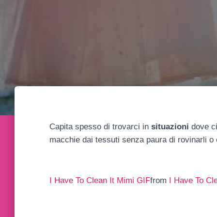
Capita spesso di trovarci in
situazioni
dove ci
macchie dai tessuti senza paura di rovinarli o
I Have To Clean It Mimi GIF
from
I Have To Cl