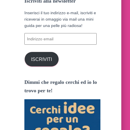
Iscriviti alla newsletter
c
a
Inserisci il tuo indirizzo e-mail, iscriviti e
p
riceverai in omaggio via mail una mini
e
guida per una pelle più radiosa!
r
I
:
n
d
i
ISCRIVITI
r
i
z
z
Dimmi che regalo cerchi ed io lo
o
trovo per te!
e
m
a
i
l