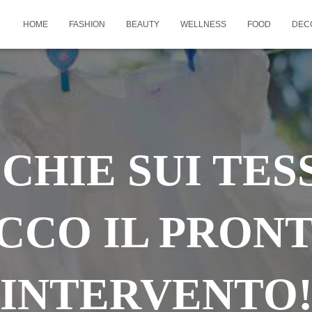
HOME
FASHION
BEAUTY
WELLNESS
FOOD
DEC
HIE SUI TES
CCO IL PRON
INTERVENTO