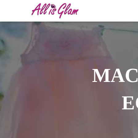
MACC
E