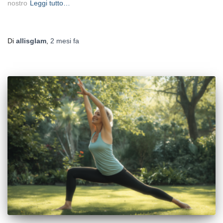
nostro
Leggi tutto…
Di
allisglam
,
2 mesi
fa