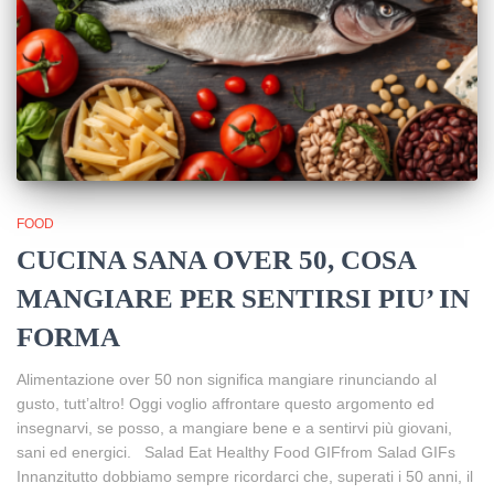
FOOD
CUCINA SANA OVER 50, COSA
MANGIARE PER SENTIRSI PIU’ IN
FORMA
Alimentazione over 50 non significa mangiare rinunciando al
gusto, tutt’altro! Oggi voglio affrontare questo argomento ed
insegnarvi, se posso, a mangiare bene e a sentirvi più giovani,
sani ed energici. Salad Eat Healthy Food GIFfrom Salad GIFs
Innanzitutto dobbiamo sempre ricordarci che, superati i 50 anni, il