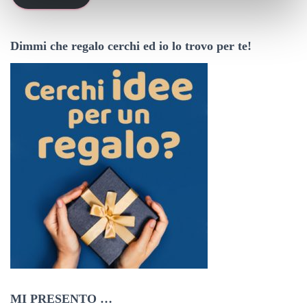
r
i
z
Dimmi che regalo cerchi ed io lo trovo per te!
z
o
e
m
a
i
l
MI PRESENTO …