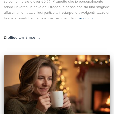
se come me siete over 50 😉. Premetto che io personalmente
adoro l’inverno, la neve ed il freddo, e penso che sia una stagione
affascinante, fatta di luci particolari, sciarpone avvolgenti, tazze di
tisane aromatiche, caminetti accesi (per chi li
Leggi tutto…
Di
allisglam
,
7 mesi
fa