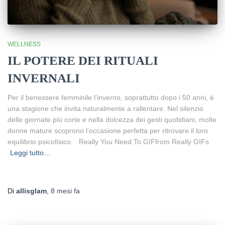
WELLNESS
IL POTERE DEI RITUALI
INVERNALI
Per il benessere femminile l’inverno, soprattutto dopo i 50 anni, è
una stagione che invita naturalmente a rallentare. Nel silenzio
delle giornate più corte e nella dolcezza dei gesti quotidiani, molte
donne mature scoprono l’occasione perfetta per ritrovare il loro
equilibrio psicofisico. Really You Need To GIFfrom Really GIFs
Leggi tutto…
Di
allisglam
,
8 mesi
fa