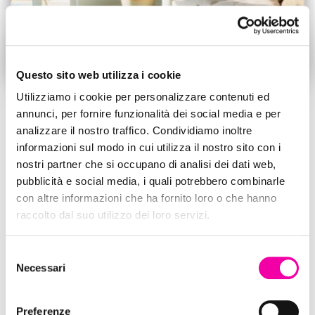
Questo sito web utilizza i cookie
Utilizziamo i cookie per personalizzare contenuti ed
DECOR
annunci, per fornire funzionalità dei social media e per
PICCOLE IDEE PER ARREDARE
analizzare il nostro traffico. Condividiamo inoltre
informazioni sul modo in cui utilizza il nostro sito con i
CASA
nostri partner che si occupano di analisi dei dati web,
Oggi vogli condividere con voi alcune piccole idee per arredare
pubblicità e social media, i quali potrebbero combinarle
casa restando al passo con le mode ma creando ambienti
con altre informazioni che ha fornito loro o che hanno
confortevoli e a vostra misura. PRIMA DI INIZIARE … Arredare
raccolto dal suo utilizzo dei loro servizi.
casa non è una cosa facile. Innanzitutto dovete tenere presente
alcune cose fondamentali: Prima di tutto, fatevi un elenco delle
Selezione
Leggi tutto…
Necessari
del
consenso
Di
allisglam
,
1 anno
fa
Preferenze