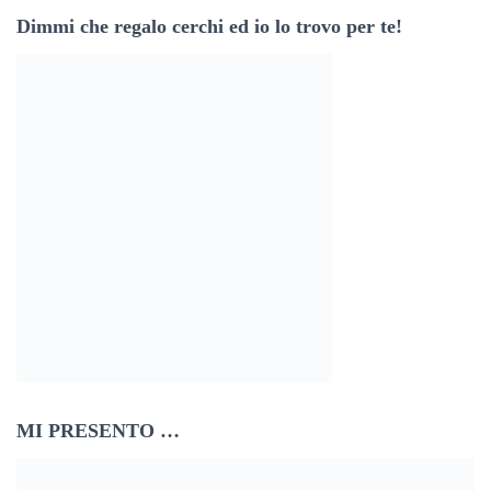
z
Dimmi che regalo cerchi ed io lo trovo per te!
z
o
e
m
a
i
l
MI PRESENTO …