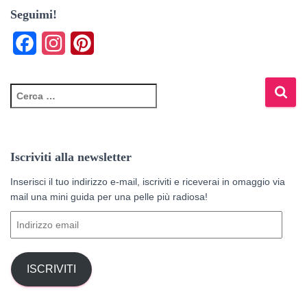
Seguimi!
F
I
P
a
n
i
c
s
n
R
i
e
t
t
c
e
b
a
e
r
Iscriviti alla newsletter
o
g
r
c
a
Inserisci il tuo indirizzo e-mail, iscriviti e riceverai in omaggio via
o
r
e
p
mail una mini guida per una pelle più radiosa!
k
a
s
e
I
r
m
t
n
:
d
i
ISCRIVITI
r
i