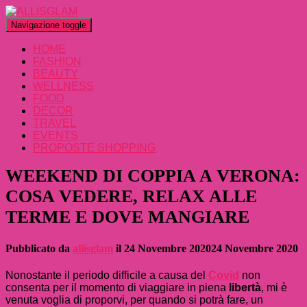
Navigazione toggle
HOME
FASHION
BEAUTY
WELLNESS
FOOD
DECOR
TRAVEL
EVENTS
PROPOSTE SHOPPING
WEEKEND DI COPPIA A VERONA:
COSA VEDERE, RELAX ALLE
TERME E DOVE MANGIARE
Pubblicato da
allisglam
il
24 Novembre 2020
24 Novembre 2020
Nonostante il periodo difficile a causa del
Covid
non
consenta per il momento di viaggiare in piena
libertà
, mi è
venuta voglia di proporvi, per quando si potrà fare, un