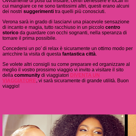
Ovviamente di posti da visitare, centri benessere e locali in
cui mangiare ce ne sono tantissimi altri, questi erano alcuni
dei nostri
suggerimenti
tra quelli più conosciuti.
Verona sarà in grado di lasciarvi una piacevole sensazione
di incanto e magia, tutto racchiuso in un piccolo
centro
storico
da guardare con occhi sognanti, nella speranza di
tornare il prima possibile.
Concedersi un po’ di relax è sicuramente un ottimo modo per
arricchire la visita di questa
fantastica città
.
Se volete altri consigli su come preparare ed organizzare al
meglio il vostro prossimo viaggio vi invito a visitare il sito
della
community
di viaggiatori
DIVENTA UN
VIAGGIATORE
, vi sarà sicuramente di grande utilità. Buon
viaggio!