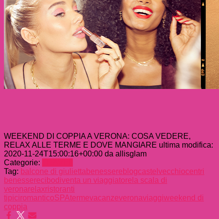
WEEKEND DI COPPIA A VERONA: COSA VEDERE,
RELAX ALLE TERME E DOVE MANGIARE
ultima modifica:
2020-11-24T15:00:16+00:00
da
allisglam
Categorie:
TRAVEL
Tag:
balcone di giulietta
benessere
blog
castelvecchio
centri
benessere
cibo
diventa un viaggiatore
la scala di
verona
relax
ristoranti
tipici
romantico
SPA
terme
vacanze
verona
viaggi
weekend di
coppia